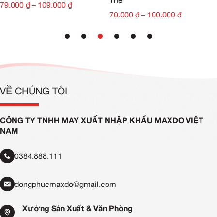
Thể
79.000
₫
–
109.000
₫
70.000
₫
–
100.000
₫
VỀ CHÚNG TÔI
CÔNG TY TNHH MAY XUẤT NHẬP KHẨU MAXDO VIỆT
NAM
0384.888.111
dongphucmaxdo@gmail.com
Xưởng Sản Xuất & Văn Phòng