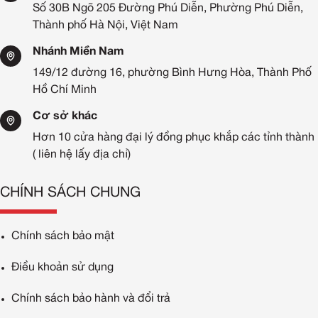
Số 30B Ngõ 205 Đường Phú Diễn, Phường Phú Diễn,
Thành phố Hà Nội, Việt Nam
Đồng phục team building thường được sử dụng cho các hoạt
Nhánh Miền Nam
động du lịch thường niên của doanh nghiệp
149/12 đường 16, phường Bình Hưng Hòa, Thành Phố
Hồ Chí Minh
Lợi ích khi các doanh nghiệp/tổ chức chọn áo đồng phục cho
Cơ sở khác
các hoạt động team building:
Hơn 10 cửa hàng đại lý đồng phục khắp các tỉnh thành
Thúc đẩy tinh thần đoàn kết, năng lượng của
( liên hệ lấy địa chỉ)
đội/nhóm
: Đồng phục team building giúp làm mờ đi sự
khác biệt về cấp bậc, vị trí, tạo cảm giác bình đẳng và
CHÍNH SÁCH CHUNG
thân thiện giữa các thành viên. Khi tất cả cùng khoác lên
mình chiếc áo chung, tinh thần nhiệt huyết và sự đoàn
Chính sách bảo mật
kết sẽ được đẩy lên cao
Hỗ trợ quản lý, nhận diện đội chơi:
Đồng phục team
Điều khoản sử dụng
building được xem là đặc điểm nhận diện của tổ chức để
giúp mọi người dễ nhận ra nhau. Nếu có nhiều đội thi
Chính sách bảo hành và đổi trả
đấu, đồng phục khác màu sẽ giúp người quản trò phân