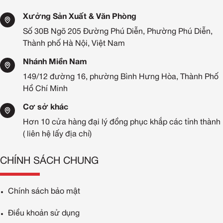
Thể hiện hình ảnh chuyên nghiệp:
Sự đồng bộ trong màu
Xưởng Sản Xuất & Văn Phòng
sắc, kiểu dáng và chi tiết nhận diện khiến khách hàng dễ
Số 30B Ngõ 205 Đường Phú Diễn, Phường Phú Diễn,
dàng nhận biết thương hiệu, đồng thời cảm nhận rõ
Thành phố Hà Nội, Việt Nam
phong thái chỉn chu của doanh nghiệp trong mọi hoạt
động.
Nhánh Miền Nam
Nâng cao giá trị thương hiệu:
Mỗi bộ đồng phục đẹp và
149/12 đường 16, phường Bình Hưng Hòa, Thành Phố
phù hợp chính là “kênh truyền thông di động” giúp doanh
Hồ Chí Minh
nghiệp ghi dấu ấn trong tâm trí đối tác/khách hàng.
Cơ sở khác
Hơn 10 cửa hàng đại lý đồng phục khắp các tỉnh thành
( liên hệ lấy địa chỉ)
CHÍNH SÁCH CHUNG
Chính sách bảo mật
Điều khoản sử dụng