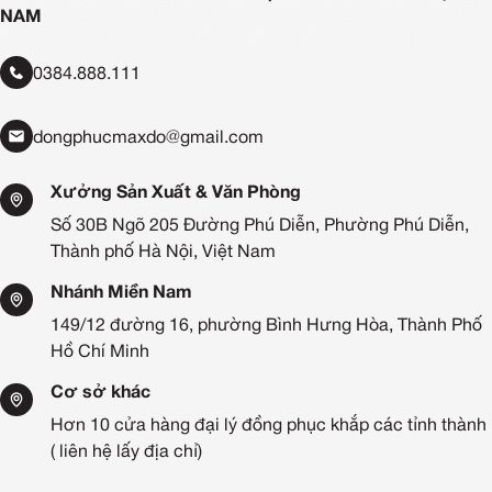
NAM
viên tránh được các rủi ro bị bỏng hoặc trang phục bị bám vết
bẩn trong khi làm việc.
0384.888.111
dongphucmaxdo@gmail.com
Xưởng Sản Xuất & Văn Phòng
Số 30B Ngõ 205 Đường Phú Diễn, Phường Phú Diễn,
Thành phố Hà Nội, Việt Nam
Nhánh Miền Nam
149/12 đường 16, phường Bình Hưng Hòa, Thành Phố
Hồ Chí Minh
Cơ sở khác
Hơn 10 cửa hàng đại lý đồng phục khắp các tỉnh thành
( liên hệ lấy địa chỉ)
Tạp dề có tác dụng bảo vệ nhân viên pha chế tránh được các