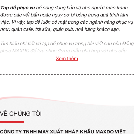
Tạp dề phục vụ
có công dụng bảo vệ cho người mặc tránh
được các vết bẩn hoặc nguy cơ bị bỏng trong quá trình làm
việc. Vì vậy, tạp dề luôn có mặt trong các ngành hàng phục vụ
như: quán cafe, trà sữa, quán pub, nhà hàng khách sạn.
Tìm hiểu chi tiết về tạp dề phục vụ trong bài viết sau của Đồng
phục MAXDO để lựa chọn được mẫu phù hợp với nhu cầu
của bạn nhé!
Xem thêm
1. Ý nghĩa quan trọng của chiếc tạp dề
phục vụ
Bảo vệ cho nhân viên phục vụ
Chiếc tạp dề tạo ra một lớp bảo vệ phía trước cho nhân viên
VỀ CHÚNG TÔI
phục vụ để tránh được các tác nhân làm bẩn trang phục hoặc
gây nguy hiểm cho da như: Nước (nóng/lạnh), dầu mỡ, cà
CÔNG TY TNHH MAY XUẤT NHẬP KHẨU MAXDO VIỆT
phê, nguyên liệu pha chế, các loại bột,... Nhờ đó, người nhân