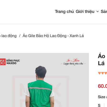
Tran
o gile bảo hộ lao động
/
Áo Gile Bảo Hộ Lao Độn