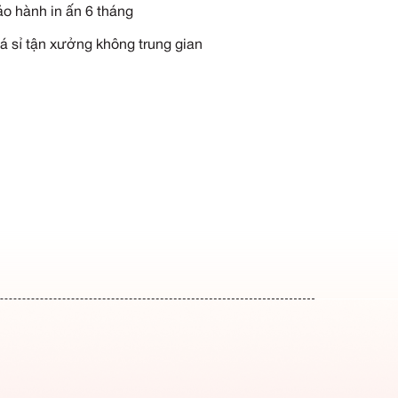
YÊU CẦU TƯ VẤN NGAY
Miễn phí vận chuyển tận n
Miễn phí thiết kế theo yêu 
Miễn phí in thêu logo
Bảo hành in ấn 6 tháng
Giá sỉ tận xưởng không tru