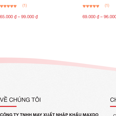
Mẫu Áo Gile Bảo Hộ - Xanh Bích
Mẫu 