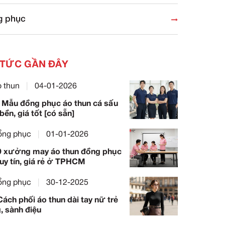
DANH MỤC
Áo thun
Đồng phục
TIN TỨC GẦN ĐÂY
Áo thun
|
04-01-2026
119+ Mẫu đồng phục áo thun
đẹp, bền, giá tốt [có sẵn]
Đồng phục
|
01-01-2026