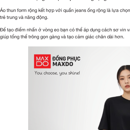
Áo thun rộng (hay còn gọi là áo oversize) mang tớ
người và dễ che đi nhược điểm vòng 2. Tuy nhiên
form rộng
.
Tham khảo ngay 15 gợi ý cách mặc và phối đồ với 
sức thể hiện cá tính nhé!
9 cách mặc áo thun form rộng với q
Áo thun form rộng với quần jeans ống rộ
Áo thun form rộng kết hợp với quần jeans ống rộ
trẻ trung và năng động.