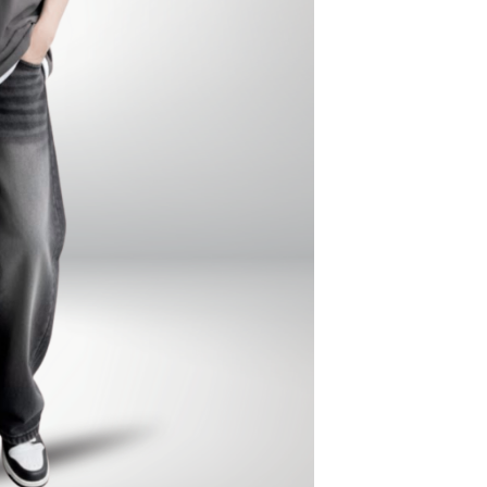
hối với quần jeans ống rộng cho nữ.