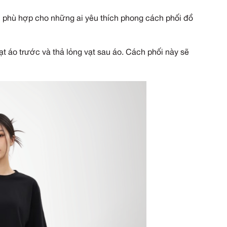
i cảm giác thoải mái và tự tin cho người mặc vì k
, bạn có thể trông luộm thuộm nếu không biết
các
áo thun rộng trong bài viết dưới đây để tôn dáng,
uần
ng
ng là lựa chọn phù hợp cho những ai yêu thích ph