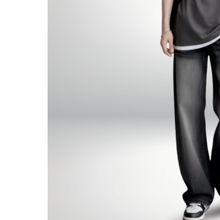
Áo thun form rộng p