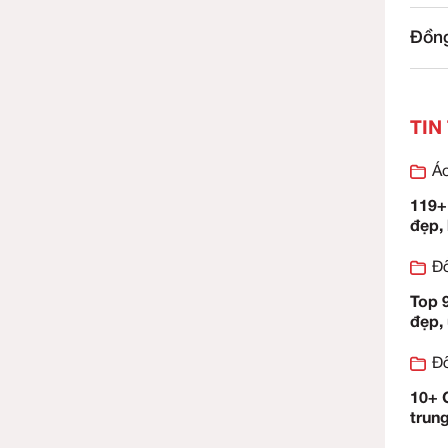
ộng
y
 ống đứng