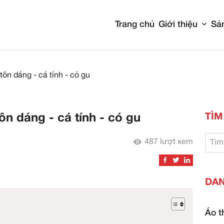
Tran
rộng đẹp - tôn dáng - cá tính - có gu
đẹp - tôn dáng - cá tính - có 
025