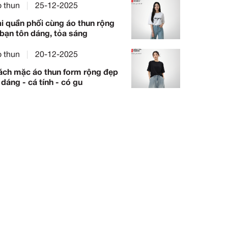
Top 9 xưởng may áo thun đ
đẹp, uy tín, giá rẻ ở TPHCM
Đồng phục
|
30-12-2025
10+ Cách phối áo thun dài ta
trung, sành điệu
Áo thun
|
25-12-2025
8 Loại quần phối cùng áo thu
giúp bạn tôn dáng, tỏa sáng
Áo thun
|
20-12-2025
15 Cách mặc áo thun form r
- tôn dáng - cá tính - có gu