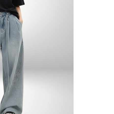
ch sơ vin vạt áo trước và thả lỏng vạt sau áo. C
n dài hơn.