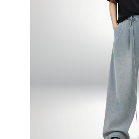
Để tạo điểm nhấn ở vòng eo bạn có thể áp dụng cá
giúp tổng thể trông gọn gàng và tạo cảm giác châ