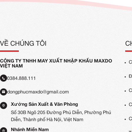
Xanh Đen
Mẫu Áo Thun Tay Dài Màu Vàn