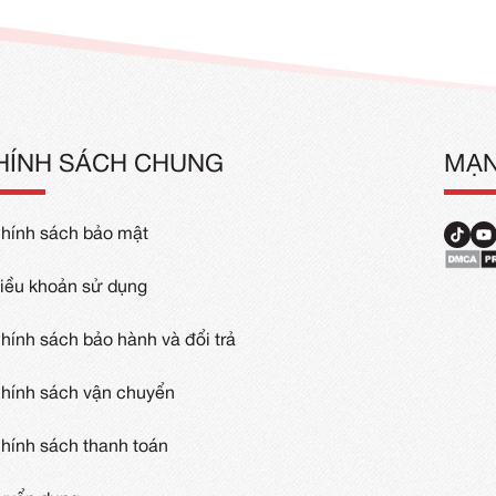
g
Áo Thun Dài Tay Màu Đỏ