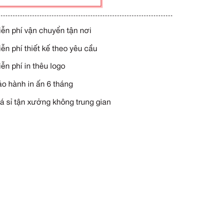
Giá phụ thuộc vào: số lượng (x)
YÊU CẦU TƯ VẤN NGAY
Miễn phí vận chuyển tận n
Miễn phí thiết kế theo yêu 
Miễn phí in thêu logo
Bảo hành in ấn 6 tháng
Giá sỉ tận xưởng không tru