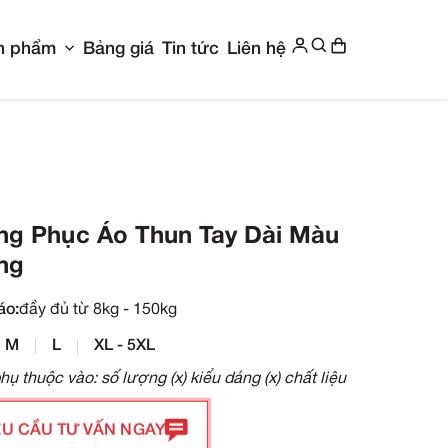
Show submenu for Giới thiệu
Show submenu f
g chủ
Giới thiệu
Sản phẩm
Bảng giá
Ti
 Tay Dài Màu Hồng
Đồng Phục Áo Thu
Hồng
Size áo:
đầy đủ từ 8kg - 150kg
S
M
L
XL - 5XL