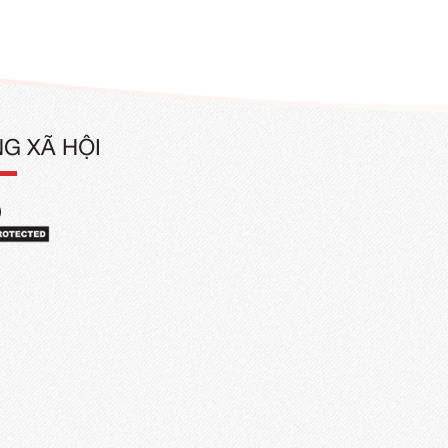
Mẫu Áo Thun Đồng Phục Tay Dài Màu
Trắng