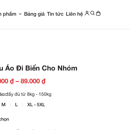
Show submenu for Giới thiệu
Show submenu f
g chủ
Giới thiệu
Sản phẩm
Bảng giá
Ti
 Nhóm
Mẫu Áo Đi Biển C
69.000
₫
–
89.000
₫
Size áo:
đầy đủ từ 8kg - 150kg