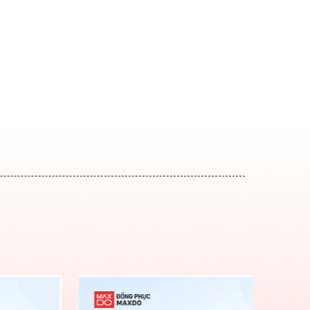
Miễn phí vận chuyển tận n
Miễn phí thiết kế theo yêu 
Miễn phí in thêu logo
Bảo hành in ấn 6 tháng
Giá sỉ tận xưởng không tru