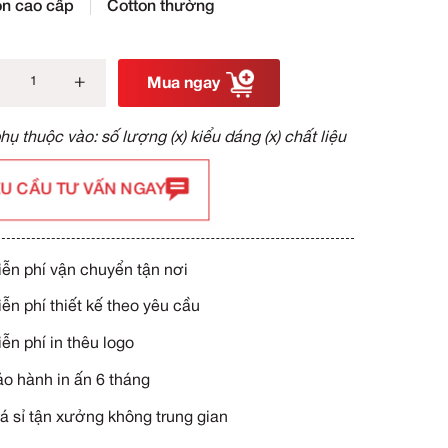
S
M
L
XL - 5XL
Lựa chọn
Cotton cao cấp
Cotton t
-
+
Mua
Giá phụ thuộc vào: số lượng (x)
YÊU CẦU TƯ VẤN NGAY