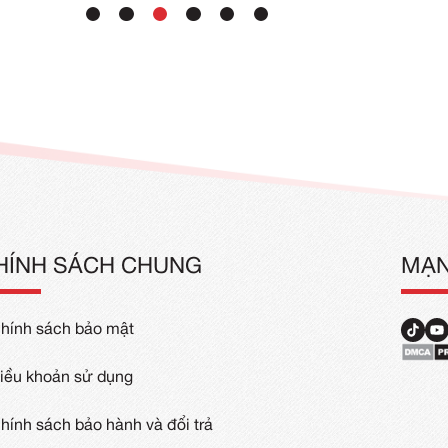
Đồng Phục Đi Biển Tập Thể
Đồng Phục
00
₫
–
100.000
₫
72.000
₫