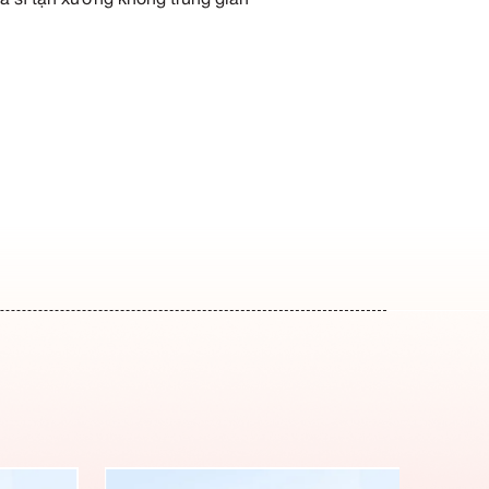
Miễn phí vận chuyển tận n
Miễn phí thiết kế theo yêu 
Miễn phí in thêu logo
Bảo hành in ấn 6 tháng
Giá sỉ tận xưởng không tru