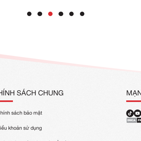
Đồng Phục Đi Biển Tập Thể
Đồng Phục
00
₫
–
100.000
₫
72.000
₫