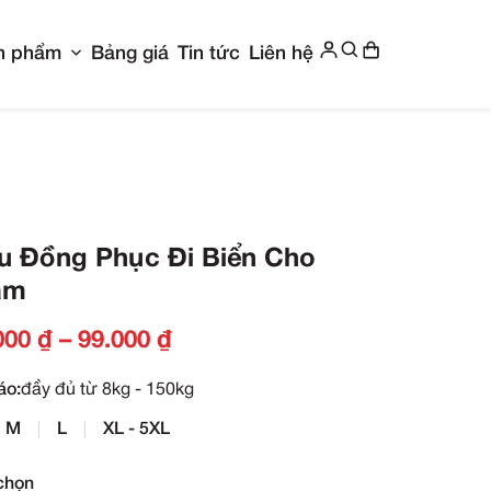
Show submenu for Giới thiệu
Show submenu f
g chủ
Giới thiệu
Sản phẩm
Bảng giá
Ti
iển Cho Team
Mẫu Đồng Phục Đi
Team
79.000
₫
–
99.000
₫
Size áo:
đầy đủ từ 8kg - 150kg