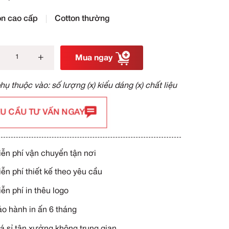
S
M
L
XL - 5XL
Lựa chọn
Cotton cao cấp
Cotton t
-
+
Mua
Giá phụ thuộc vào: số lượng (x)
YÊU CẦU TƯ VẤN NGAY