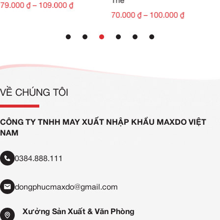
Thể
79.000
₫
–
109.000
₫
70.000
₫
–
100.000
₫
VỀ CHÚNG TÔI
CÔNG TY TNHH MAY XUẤT NHẬP KHẨU MAXDO VIỆT
NAM
0384.888.111
dongphucmaxdo@gmail.com
Xưởng Sản Xuất & Văn Phòng