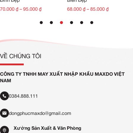
Đình Đẹp
Biển Đẹp
70.000
₫
–
95.000
₫
68.000
₫
–
85.000
₫
VỀ CHÚNG TÔI
CÔNG TY TNHH MAY XUẤT NHẬP KHẨU MAXDO VIỆT
NAM
0384.888.111
dongphucmaxdo@gmail.com
Xưởng Sản Xuất & Văn Phòng