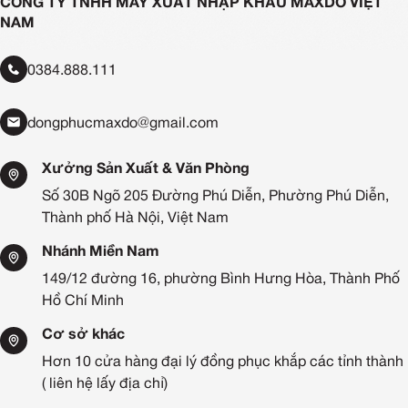
CÔNG TY TNHH MAY XUẤT NHẬP KHẨU MAXDO VIỆT
NAM
0384.888.111
dongphucmaxdo@gmail.com
Xưởng Sản Xuất & Văn Phòng
Số 30B Ngõ 205 Đường Phú Diễn, Phường Phú Diễn,
Thành phố Hà Nội, Việt Nam
Nhánh Miền Nam
149/12 đường 16, phường Bình Hưng Hòa, Thành Phố
Hồ Chí Minh
Cơ sở khác
Hơn 10 cửa hàng đại lý đồng phục khắp các tỉnh thành
( liên hệ lấy địa chỉ)