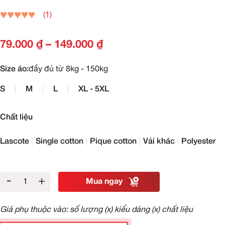
(1)
79.000
₫
–
149.000
₫
Size áo:
đầy đủ từ 8kg - 150kg
S
M
L
XL - 5XL
Chất liệu
Lascote
Single cotton
Pique cotton
Vải khác
Polyester
-
+
Mua ngay
Giá phụ thuộc vào: số lượng (x) kiểu dáng (x) chất liệu