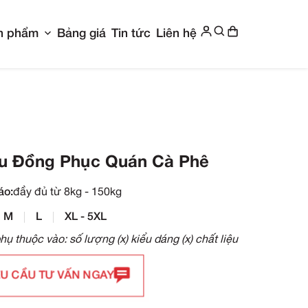
Show submenu for Giới thiệu
Show submenu f
g chủ
Giới thiệu
Sản phẩm
Bảng giá
Ti
g Phục Quán Cà Phê
Mẫu Đồng Phục Q
Size áo:
đầy đủ từ 8kg - 150kg
S
M
L
XL - 5XL
Giá phụ thuộc vào: số lượng (x)