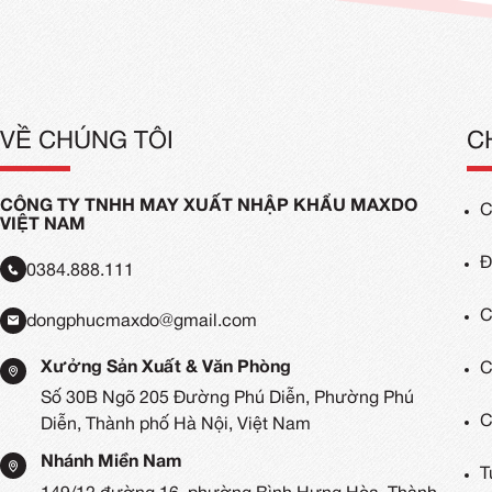
Đồng Phục Quán Trà Sữa
Áo Đ