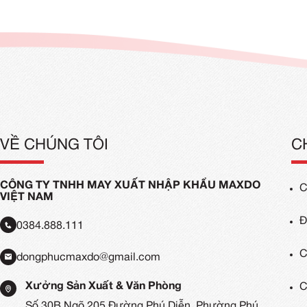
Đồng Phục Quán Trà Sữa
Áo Đ