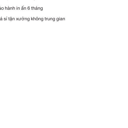
YÊU CẦU TƯ VẤN NGAY
Miễn phí vận chuyển tận n
Miễn phí thiết kế theo yêu 
Miễn phí in thêu logo
Bảo hành in ấn 6 tháng
Giá sỉ tận xưởng không tru