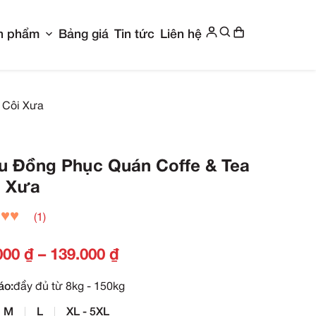
Show submenu for Giới thiệu
Show submenu f
g chủ
Giới thiệu
Sản phẩm
Bảng giá
Ti
 Phục Quán Coffe & Tea Côi Xưa
Mẫu Đồng Phục Qu
Côi Xưa
(1)