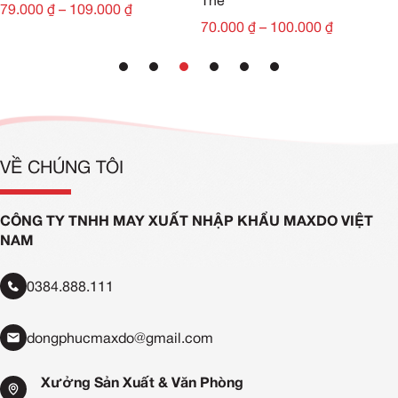
Thể
79.000
₫
–
109.000
₫
70.000
₫
–
100.000
₫
VỀ CHÚNG TÔI
CÔNG TY TNHH MAY XUẤT NHẬP KHẨU MAXDO VIỆT
NAM
0384.888.111
dongphucmaxdo@gmail.com
Xưởng Sản Xuất & Văn Phòng