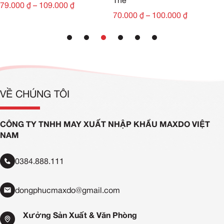
Thể
79.000
₫
–
109.000
₫
70.000
₫
–
100.000
₫
VỀ CHÚNG TÔI
CÔNG TY TNHH MAY XUẤT NHẬP KHẨU MAXDO VIỆT
NAM
0384.888.111
dongphucmaxdo@gmail.com
Xưởng Sản Xuất & Văn Phòng