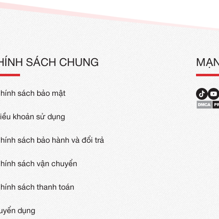
Dề Phục Vụ Nhà Hàng
May Tạp D