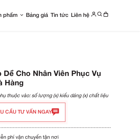
Show submenu for Giới thiệu
Show submenu f
g chủ
Giới thiệu
Sản phẩm
Bảng giá
Ti
ụ Nhà Hàng
Tạp Dề Cho Nhân 
Nhà Hàng
Giá phụ thuộc vào: số lượng (x)