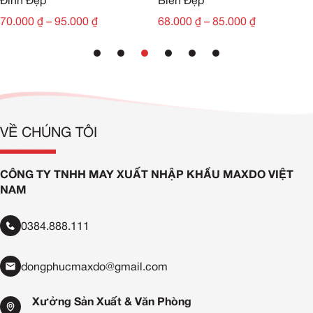
Đình Đẹp
Biển Đẹp
70.000
₫
–
95.000
₫
68.000
₫
–
85.000
₫
VỀ CHÚNG TÔI
CÔNG TY TNHH MAY XUẤT NHẬP KHẨU MAXDO VIỆT
NAM
0384.888.111
dongphucmaxdo@gmail.com
Xưởng Sản Xuất & Văn Phòng