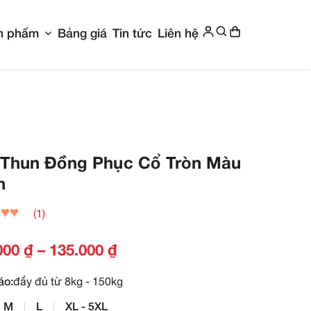
Show submenu for Giới thiệu
Show submenu f
g chủ
Giới thiệu
Sản phẩm
Bảng giá
Ti
c Cổ Tròn Màu Đen
Áo Thun Đồng Phụ
Đen
(1)