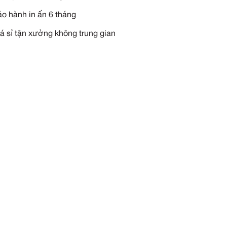
YÊU CẦU TƯ VẤN NGAY
Miễn phí vận chuyển tận n
Miễn phí thiết kế theo yêu 
Miễn phí in thêu logo
Bảo hành in ấn 6 tháng
Giá sỉ tận xưởng không tru