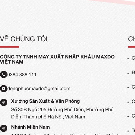
In Áo Thun Số Lượng Ít
Áo T