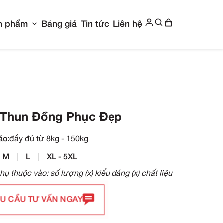
Show submenu for Giới thiệu
Show submenu f
g chủ
Giới thiệu
Sản phẩm
Bảng giá
Ti
c Đẹp
Áo Thun Đồng Phụ
Size áo:
đầy đủ từ 8kg - 150kg
S
M
L
XL - 5XL
Giá phụ thuộc vào: số lượng (x)