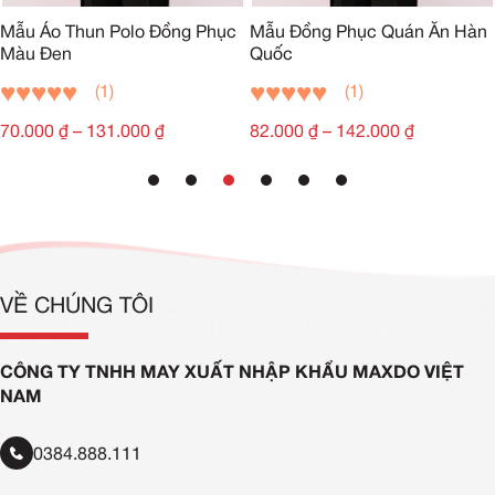
Mẫu Áo Thun Polo Đồng Phục
Mẫu Đồng Phục Quán Ăn Hàn
Màu Đen
Quốc
(1)
(1)
70.000
₫
–
131.000
₫
82.000
₫
–
142.000
₫
VỀ CHÚNG TÔI
CÔNG TY TNHH MAY XUẤT NHẬP KHẨU MAXDO VIỆT
NAM
0384.888.111