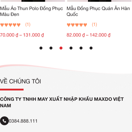
Mẫu Đồng Phục Quán Ăn Hàn
Mẫu Áo Thun Polo Đồng Phục
Quốc
Màu Đen
(1)
(1)
82.000
₫
–
142.000
₫
70.000
₫
–
131.000
₫
VỀ CHÚNG TÔI
CÔNG TY TNHH MAY XUẤT NHẬP KHẨU MAXDO VIỆT
NAM
0384.888.111