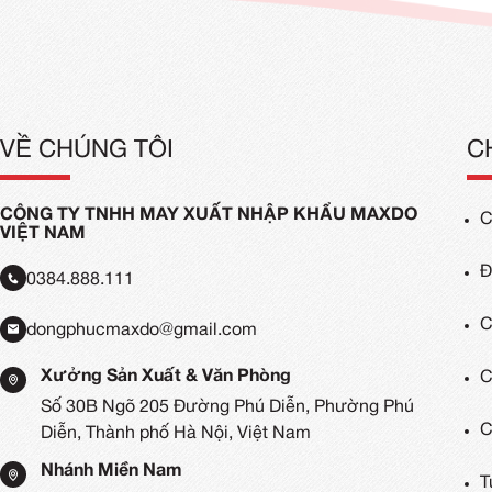
Mẫu Đồng Phục Áo Khoác Gió
Mẫu 