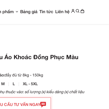
Show submenu for Giới thiệu
Show submenu f
g chủ
Giới thiệu
Sản phẩm
Bảng giá
Ti
c Màu Be
Mẫu Áo Khoác Đồ
Be
Size áo:
đầy đủ từ 8kg - 150kg
S
M
L
XL - 5XL