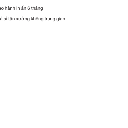
YÊU CẦU TƯ VẤN NGAY
Miễn phí vận chuyển tận n
Miễn phí thiết kế theo yêu 
Miễn phí in thêu logo
Bảo hành in ấn 6 tháng
Giá sỉ tận xưởng không tru