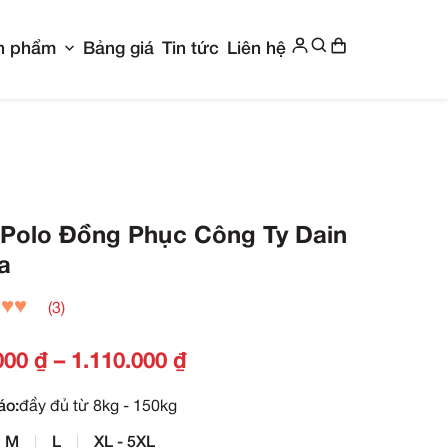
Show submenu for Giới thiệu
Show submenu f
g chủ
Giới thiệu
Sản phẩm
Bảng giá
Ti
y Dain Vina
Áo Polo Đồng Phụ
Vina
(3)